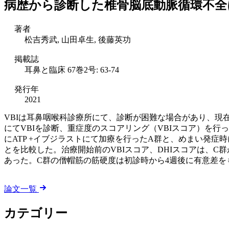
病歴から診断した椎骨脳底動脈循環不全
著者
松吉秀武, 山田卓生, 後藤英功
掲載誌
耳鼻と臨床 67巻2号: 63-74
発行年
2021
VBIは耳鼻咽喉科診療所にて、診断が困難な場合があり、
にてVBIを診断、重症度のスコアリング（VBIスコア）を行
にATP +イブジラストにて加療を行ったA群と、めまい発症時
とを比較した。治療開始前のVBIスコア、DHIスコアは、
あった。C群の僧帽筋の筋硬度は初診時から4週後に有意差
論文一覧
カテゴリー