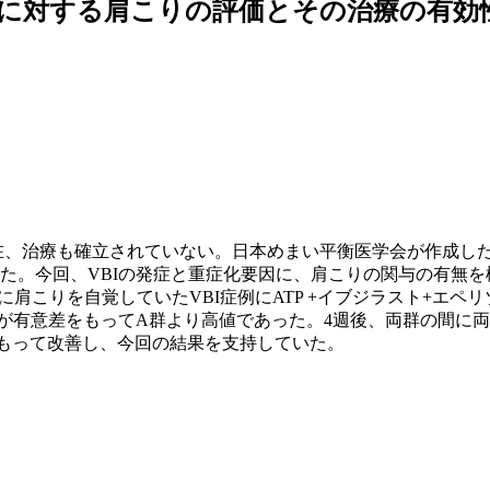
に対する肩こりの評価とその治療の有効
現在、治療も確立されていない。日本めまい平衡医学会が作成し
った。今回、VBIの発症と重症化要因に、肩こりの関与の有無
に肩こりを自覚していたVBI症例にATP +イブジラスト+エ
C群が有意差をもってA群より高値であった。4週後、両群の間
をもって改善し、今回の結果を支持していた。