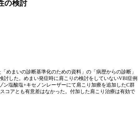
性の検討
た「めまいの診断基準化のための資料」の「病歴からの診断」
を検討した。めまい発症時に肩こりの検討をしていないVBI症例
ペリゾン塩酸塩+キセノンレーザーにて肩こり加療を追加したC群
に両スコアとも有意差はなかった。付加した肩こり治療は有効で