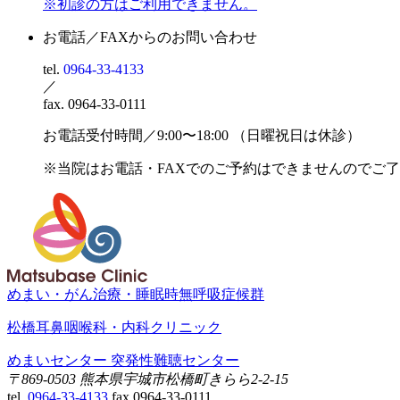
※初診の方はご利用できません。
お電話／FAXからの
お問い合わせ
tel.
0964-33-4133
／
fax.
0964-33-0111
お電話受付時間／9:00〜18:00
（日曜祝日は休診）
※当院はお電話・FAXでのご予約は
できませんのでご了
めまい・がん治療・睡眠時無呼吸症候群
松橋耳鼻咽喉科・内科クリニック
めまいセンター
突発性難聴センター
〒869-0503
熊本県宇城市松橋町きらら2-2-15
tel.
0964-33-4133
fax.0964-33-0111