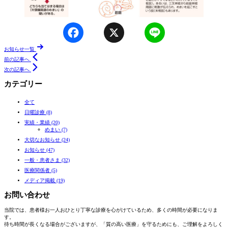
Facebook
X
Line
ページ送り
お知らせ一覧
前の記事へ
次の記事へ
カテゴリー
全て
日曜診療 (8)
実績・業績 (20)
めまい (7)
大切なお知らせ (24)
お知らせ (47)
一般・患者さま (32)
医療関係者 (5)
メディア掲載 (19)
お問い合わせ
当院では、患者様お一人おひとり丁寧な診療を心がけているため、多くの時間が必要になりま
す。
待ち時間が長くなる場合がございますが、「質の高い医療」を守るためにも、ご理解をよろしく