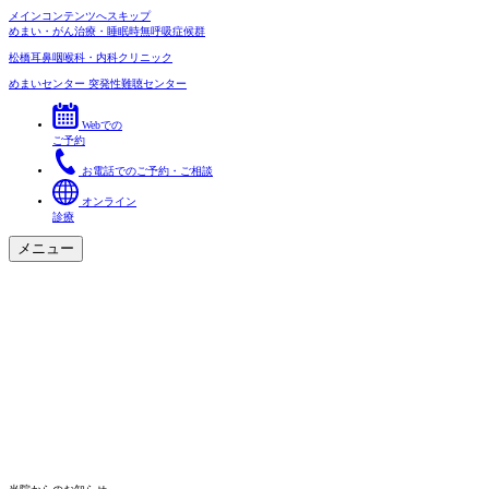
メインコンテンツへスキップ
めまい・がん治療・睡眠時無呼吸症候群
松橋耳鼻咽喉科・内科クリニック
めまいセンター
突発性難聴センター
Webでの
ご予約
お電話でのご予約・ご相談
オンライン
診療
メニュー