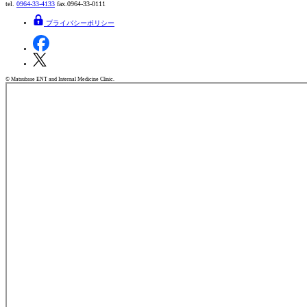
tel.
0964-33-4133
fax.0964-33-0111
プライバシーポリシー
© Matsubase ENT and Internal Medicine Clinic.