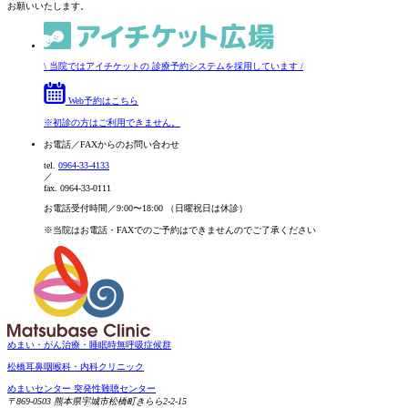
お願いいたします。
\
当院ではアイチケットの
診療予約システムを採用しています
/
Web予約はこちら
※初診の方はご利用できません。
お電話／FAXからの
お問い合わせ
tel.
0964-33-4133
／
fax.
0964-33-0111
お電話受付時間／9:00〜18:00
（日曜祝日は休診）
※当院はお電話・FAXでのご予約は
できませんのでご了承ください
めまい・がん治療・睡眠時無呼吸症候群
松橋耳鼻咽喉科・内科クリニック
めまいセンター
突発性難聴センター
〒869-0503
熊本県宇城市松橋町きらら2-2-15