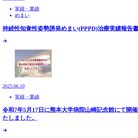
実績・業績
めまい
持続性知覚性姿勢誘発めまい(PPPD)治療実績報告
2025.06.10
実績・業績
令和7年5月17日に熊本大学病院山崎記念館にて
たしました。