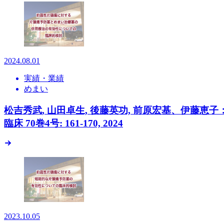
2024.08.01
実績・業績
めまい
松吉秀武, 山田卓生, 後藤英功, 前原宏基、伊藤
臨床 70巻4号: 161-170, 2024
2023.10.05