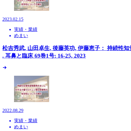
2023.02.15
実績・業績
めまい
松吉秀武, 山田卓生, 後藤英功, 伊藤恵子： 
. 耳鼻と臨床 69巻1号: 16-25, 2023
2022.08.29
実績・業績
めまい