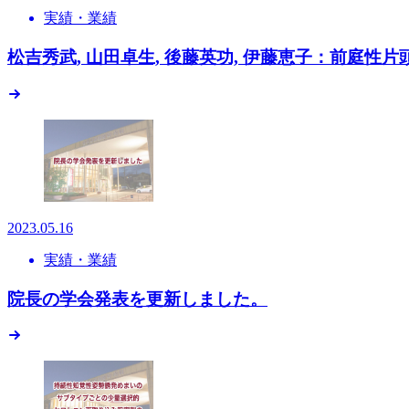
実績・業績
松吉秀武, 山田卓生, 後藤英功, 伊藤恵子：前庭性片頭
2023.05.16
実績・業績
院長の学会発表を更新しました。