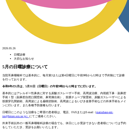
2026.05.26
日曜診療
大切なお知らせ
5月の日曜診療について
当院耳鼻咽喉科では基本的に、毎月第3または第4日曜日に午前9時から12時まで予約制にて診療
を行っております。
令和8年の5月は、5月31日（日曜日）の午前9時から12時までに行います。
基本的にはアレルギー性鼻炎に対する炭酸ガスレーザー手術、高周波治療、内視鏡下鼻・副鼻腔
手術Ⅰ型（副鼻腔自然口開窓術、鼻茸摘出術）、鼓膜チューブ留置術、炭酸ガスレーザーによる
鼓膜穿孔閉鎖術、高周波による扁桃切除術、高周波によるいびき改善手術などの外来手術をメイ
ンに行います。また各種予防接種も行います。
日曜日にこのような治療をご希望の患者様は、電話、FAXまたはE-mail（
matsubase-ent-
im@future.ocn.ne.jp）
にてご連絡ください。
外来手術以外の一般耳鼻咽喉科診療の場合でも、休日にしか受診できない患者様については予約
をしていただき、受診をお願いいたします。