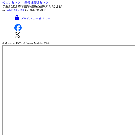
めまいセンター
突発性難聴センター
〒869-0503
熊本県宇城市松橋町きらら2-2-15
tel.
0964-33-4133
fax.0964-33-0111
プライバシーポリシー
© Matsubase ENT and Internal Medicine Clinic.