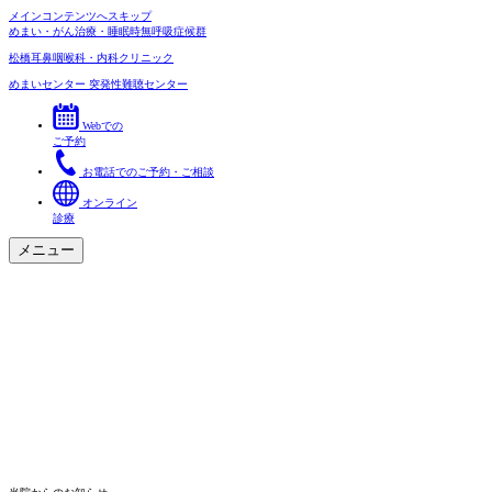
メインコンテンツへスキップ
めまい・がん治療・睡眠時無呼吸症候群
松橋耳鼻咽喉科・内科クリニック
めまいセンター
突発性難聴センター
Webでの
ご予約
お電話でのご予約・ご相談
オンライン
診療
メニュー