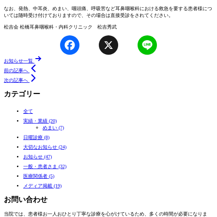
なお、発熱、中耳炎、めまい、咽頭痛、呼吸苦など耳鼻咽喉科における救急を要する患者様につ
いては随時受け付けておりますので、その場合は直接受診をされてください。
松吉会 松橋耳鼻咽喉科・内科クリニック 松吉秀武
Facebook
X
Line
ページ送り
お知らせ一覧
前の記事へ
次の記事へ
カテゴリー
全て
実績・業績 (20)
めまい (7)
日曜診療 (8)
大切なお知らせ (24)
お知らせ (47)
一般・患者さま (32)
医療関係者 (5)
メディア掲載 (19)
お問い合わせ
当院では、患者様お一人おひとり丁寧な診療を心がけているため、多くの時間が必要になりま