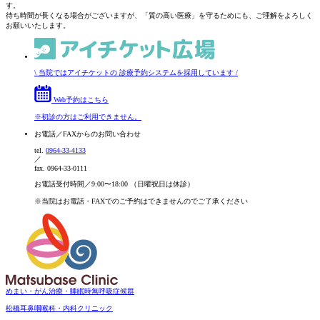
す。
待ち時間が長くなる場合がございますが、「質の高い医療」を守るためにも、ご理解をよろしく
お願いいたします。
\
当院ではアイチケットの
診療予約システムを採用しています
/
Web予約はこちら
※初診の方はご利用できません。
お電話／FAXからの
お問い合わせ
tel.
0964-33-4133
／
fax.
0964-33-0111
お電話受付時間／9:00〜18:00
（日曜祝日は休診）
※当院はお電話・FAXでのご予約は
できませんのでご了承ください
めまい・がん治療・睡眠時無呼吸症候群
松橋耳鼻咽喉科・内科クリニック