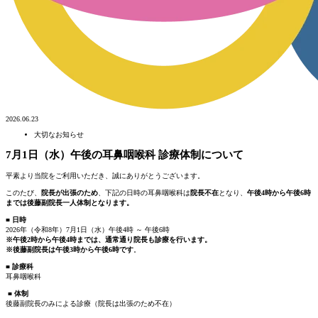
2026.06.23
大切なお知らせ
7月1日（水）午後の耳鼻咽喉科 診療体制について
平素より当院をご利用いただき、誠にありがとうございます。
このたび、
院長が出張のため
、下記の日時の耳鼻咽喉科は
院長不在
となり、
午後4時から午後6時
までは後藤副院長一人体制となります。
■ 日時
2026年（令和8年）7月1日（水）午後4時 ～ 午後6時
※午後2時から午後4時までは、通常通り院長も診療を行います。
※後藤副院長は午後3時から午後6時です
。
■ 診療科
耳鼻咽喉科
■ 体制
後藤副院長のみによる診療（院長は出張のため不在）