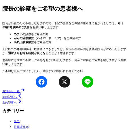
院長の診察をご希望の患者様へ
院長が出張のため不在となりますので、下記の診療をご希望の患者様におかれましては、
同日
午後2時以降のご受診
をお願い申し上げます。
めまい
の診察をご希望の方
がんの温熱療法（ハイパーサーミア）
をご希望の方
高気圧酸素療法
をご希望の方
上記以外の耳鼻咽喉科一般診療につきましては、院長不在の時間も後藤副院長が対応いたします
が、
通常よりお待ち時間が長くなる
ことが予想されます。
患者様には大変ご不便、ご迷惑をおかけいたしますが、何卒ご理解とご協力を賜りますようお願
い申し上げます。
ご不明な点がございましたら、当院までお問い合わせください。
Facebook
X
Line
ページ送り
お知らせ一覧
前の記事へ
次の記事へ
カテゴリー
全て
日曜診療 (8)