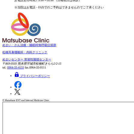
お電話受付時間／9:00〜18:00
（日曜祝日は休診）
※当院はお電話・FAXでのご予約は
できませんのでご了承ください
めまい・がん治療・睡眠時無呼吸症候群
松橋耳鼻咽喉科・内科クリニック
めまいセンター
突発性難聴センター
〒869-0503
熊本県宇城市松橋町きらら2-2-15
tel.
0964-33-4133
fax.0964-33-0111
プライバシーポリシー
© Matsubase ENT and Internal Medicine Clinic.