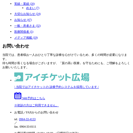
実績・業績 (20)
めまい (7)
大切なお知らせ (24)
お知らせ (47)
一般・患者さま (32)
医療関係者 (5)
メディア掲載 (19)
お問い合わせ
当院では、患者様お一人おひとり丁寧な診療を心がけているため、多くの時間が必要になりま
す。
待ち時間が長くなる場合がございますが、「質の高い医療」を守るためにも、ご理解をよろしく
お願いいたします。
\
当院ではアイチケットの
診療予約システムを採用しています
/
Web予約はこちら
※初診の方はご利用できません。
お電話／FAXからの
お問い合わせ
tel.
0964-33-4133
／
fax.
0964-33-0111