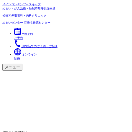
メインコンテンツへスキップ
めまい・がん治療・睡眠時無呼吸症候群
松橋耳鼻咽喉科・内科クリニック
めまいセンター
突発性難聴センター
Webでの
ご予約
お電話でのご予約・ご相談
オンライン
診療
メニュー